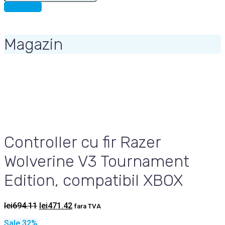
for:
CONTACT
Magazin
Controller cu fir Razer
Wolverine V3 Tournament
Edition, compatibil XBOX
Prețul
Prețul
lei
694.11
lei
471.42
fara TVA
inițial
curent
Sale 32%
a
este: