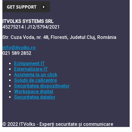
ITVOLKS SYSTEMS SRL
45275214 | J12/5794/2021
Str. Cuza Voda, nr. 48, Floresti, Judetul Cluj, România
info@itvolks.ro
021 589 2852
Echipament IT
Externalizare IT
Asistența la un click
Soluții de callcentre
Securitatea dispozitivelor
Workspace digital
Securitatea datelor
© 2022 ITVolks - Experți securitate și communicare