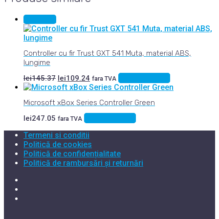
Sale 25%
Controller cu fir Trust GXT 541 Muta, material ABS,
lungime
Prețul
Prețul
Adaugă în coș
lei
145.37
lei
109.24
fara TVA
inițial
curent
a
este:
Microsoft xBox Series Controller Green
fost:
lei109.24.
lei145.37.
Adaugă în coș
lei
247.05
fara TVA
Termeni si conditii
Politică de cookies
Politică de confidențialitate
Politică de rambursări și returnări