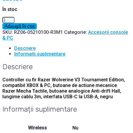
fost:
lei471.42.
În stoc
lei694.11.
Cantitate
Controller
Adaugă în coș
cu
SKU:
RZ06-05210100-R3M1
Categorie:
Accesorii console
fir
& PC
Razer
Wolverine
Descriere
V3
Informații suplimentare
Tournament
Edition,
Descriere
compatibil
XBOX
Controller cu fir Razer Wolverine V3 Tournament Edition,
compatibil XBOX & PC, butoane de actiune mecanice
Razer Mecha Tactile, butoane analogice Anti-drift Hall,
lungime cablu 3m, interfata USB-C la USB-A, negru
Informații suplimentare
Wireless
Nu