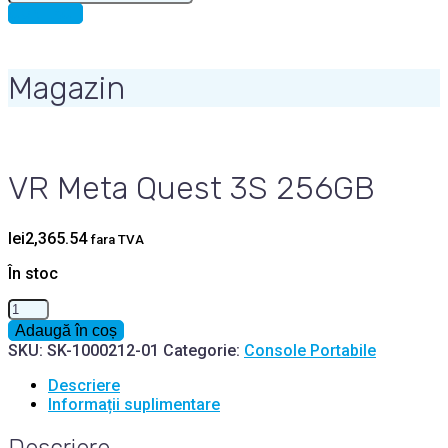
for:
CONTACT
Magazin
VR Meta Quest 3S 256GB
lei
2,365.54
fara TVA
În stoc
Cantitate
VR
Adaugă în coș
Meta
SKU:
SK-1000212-01
Categorie:
Console Portabile
Quest
3S
Descriere
256GB
Informații suplimentare
Descriere