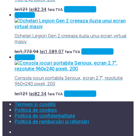
Prețul
Prețul
Adaugă în coș
lei
121
lei
82.34
fara TVA
inițial
curent
Sale 10%
a
este:
fost:
lei82.34.
lei121.
Ochelari Legion Gen 2 creeaza iluzia unui ecran virtual
masiv
Prețul
Prețul
Adaugă în coș
lei
1,773.94
lei
1,589.07
fara TVA
inițial
curent
Sale 32%
a
este:
fost:
lei1,589.07.
lei1,773.94.
Consola jocuri portabila Serioux, ecran 2.7", rezolutie
960×240 pixeli, 200
Prețul
Prețul
Adaugă în coș
lei
121
lei
82.34
fara TVA
inițial
curent
Termeni si conditii
a
este:
fost:
lei82.34.
Politică de cookies
lei121.
Politică de confidențialitate
Politică de rambursări și returnări