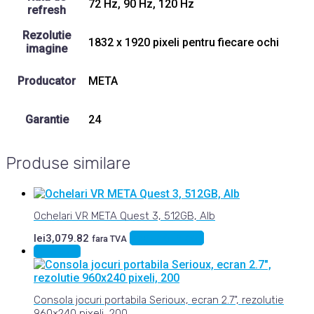
72 Hz, 90 Hz, 120 Hz
refresh
Rezolutie
1832 x 1920 pixeli pentru fiecare ochi
imagine
Producator
META
Garantie
24
Produse similare
Ochelari VR META Quest 3, 512GB, Alb
Adaugă în coș
lei
3,079.82
fara TVA
Sale 32%
Consola jocuri portabila Serioux, ecran 2.7", rezolutie
960×240 pixeli, 200