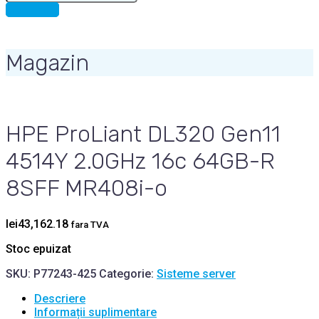
for:
CONTACT
Magazin
HPE ProLiant DL320 Gen11
4514Y 2.0GHz 16c 64GB-R
8SFF MR408i-o
lei
43,162.18
fara TVA
Stoc epuizat
SKU:
P77243-425
Categorie:
Sisteme server
Descriere
Informații suplimentare