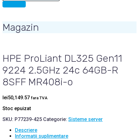
for:
CONTACT
Magazin
HPE ProLiant DL325 Gen11
9224 2.5GHz 24c 64GB-R
8SFF MR408i-o
lei
50,149.57
fara TVA
Stoc epuizat
SKU:
P77239-425
Categorie:
Sisteme server
Descriere
Informații suplimentare