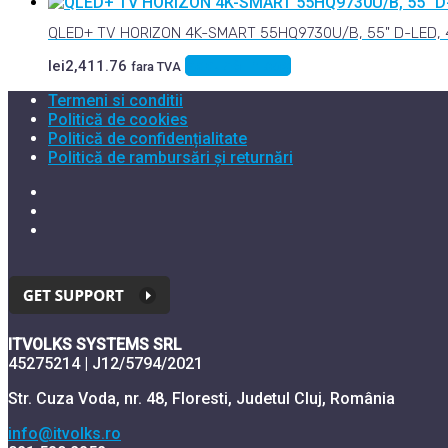
QLED+ TV HORIZON 4K-SMART 55HQ9730U/B, 55" D-LED, 4
Adaugă în coș
lei
2,411.76
fara TVA
Termeni si conditii
Politică de cookies
Politică de confidențialitate
Politică de rambursări și returnări
ITVOLKS SYSTEMS SRL
45275214 | J12/5794/2021
Str. Cuza Voda, nr. 48, Floresti, Judetul Cluj, România
info@itvolks.ro