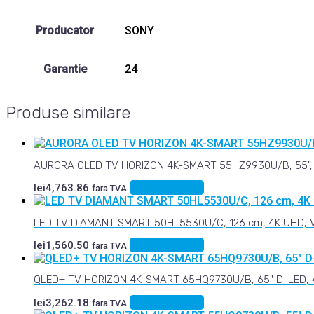
Producator
SONY
Garantie
24
Produse similare
AURORA OLED TV HORIZON 4K-SMART 55HZ9930U/B, 55", 
Adaugă în coș
lei
4,763.86
fara TVA
LED TV DIAMANT SMART 50HL5530U/C, 126 cm, 4K UHD, 
Adaugă în coș
lei
1,560.50
fara TVA
QLED+ TV HORIZON 4K-SMART 65HQ9730U/B, 65" D-LED, 4
Adaugă în coș
lei
3,262.18
fara TVA