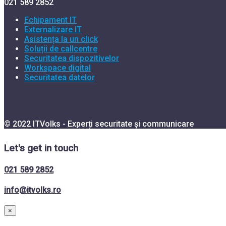
021 589 2852
Echipament IT
Externalizare IT
Asistența la un click
Soluții de callcentre
Securitatea dispozitivelor
Workspace digital
Securitatea datelor
© 2022 ITVolks - Experți securitate și communicare
Let's get in touch
021 589 2852
info@itvolks.ro
×