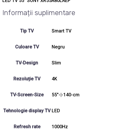
LED TV 55″ SONY XR55A80LAEP
Informații suplimentare
Tip TV
Smart TV
Culoare TV
Negru
TV-Design
Slim
Rezoluție TV
4K
TV-Screen-Size
55"-|-140-cm
Tehnologie display TV
LED
Refresh rate
1000Hz