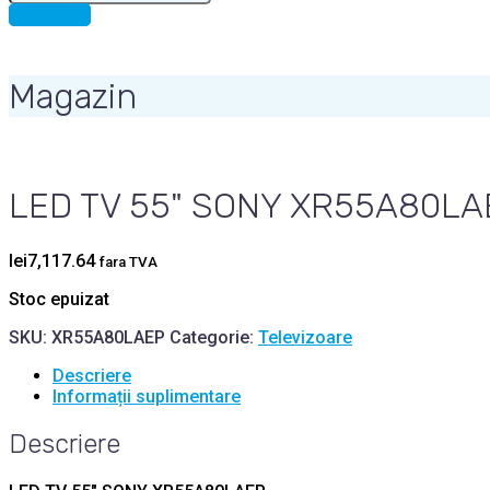
for:
CONTACT
Magazin
LED TV 55" SONY XR55A80LA
lei
7,117.64
fara TVA
Stoc epuizat
SKU:
XR55A80LAEP
Categorie:
Televizoare
Descriere
Informații suplimentare
Descriere