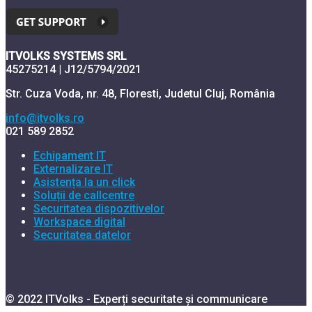
ITVOLKS SYSTEMS SRL
45275214 | J12/5794/2021
Str. Cuza Voda, nr. 48, Floresti, Judetul Cluj, România
info@itvolks.ro
021 589 2852
Echipament IT
Externalizare IT
Asistența la un click
Soluții de callcentre
Securitatea dispozitivelor
Workspace digital
Securitatea datelor
© 2022 ITVolks - Experți securitate și communicare