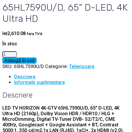
65HL7590U/D, 65" D-LED, 4K
Ultra HD
lei
2,610.08
fara TVA
În stoc
Cantitate
LED
Adaugă în coș
TV
SKU:
65HL7590U/D
Categorie:
Televizoare
HORIZON
4K-
Descriere
GTV
Informații suplimentare
65HL7590U/D,
65"
Descriere
D-
LED,
LED TV HORIZON 4K-GTV 65HL7590U/D, 65″ D-LED, 4K
4K
Ultra HD (2160p), Dolby Vision HDR / HDR10 / HLG +
Ultra
MicroDimming, Digital TV-Tuner DVB- S2/T2/C, CME
HD
400Hz, Googlecast + Google Assistant + BT, Contrast
5000:1, 350 cd/m2,1x LAN (RJ45), 1xCI+, 2x HDMI (v2.0),