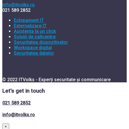
info@itvolks.ro
021 589 2852
Echipament IT
Externalizare IT
Asistența la un click
Soluții de callcentre
Securitatea dispozitivelor
Workspace digital
Securitatea datelor
© 2022 ITVolks - Experți securitate și communicare
Let's get in touch
021 589 2852
info@itvolks.ro
×