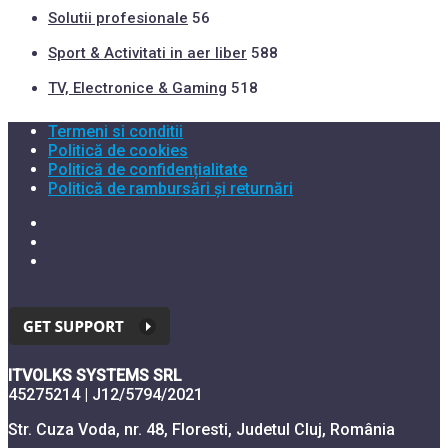
Solutii profesionale
56
Sport & Activitati in aer liber
588
TV, Electronice & Gaming
518
Termeni si conditii
Politică de cookies
Politică de confidențialitate
Politică de rambursări și returnări
ITVOLKS SYSTEMS SRL
45275214 | J12/5794/2021
Str. Cuza Voda, nr. 48, Floresti, Judetul Cluj, România