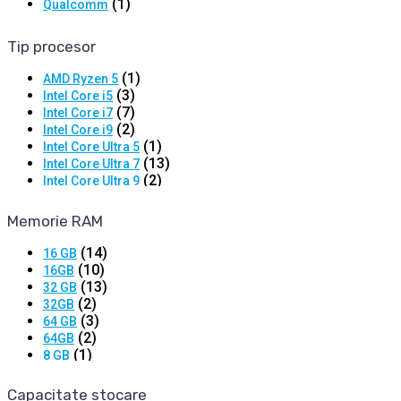
(1)
Qualcomm
Tip procesor
(1)
AMD Ryzen 5
(3)
Intel Core i5
(7)
Intel Core i7
(2)
Intel Core i9
(1)
Intel Core Ultra 5
(13)
Intel Core Ultra 7
(2)
Intel Core Ultra 9
(2)
Intel i3
(2)
Intel i5
Memorie RAM
(2)
Intel i7
(6)
Intel Ultra 7
(14)
16 GB
(1)
Qualcomm Snapdragon X Elite
(10)
16GB
(3)
ULTRA 5
(13)
32 GB
(1)
ULTRA 9
(2)
32GB
(3)
64 GB
(2)
64GB
(1)
8 GB
(2)
8GB
Capacitate stocare