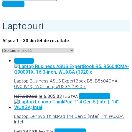
for:
CONTACT
Laptopuri
Afișez 1 - 30 din 54 de rezultate
Sale 15%
Laptop Business ASUS ExpertBook B5, B5604CMA-
Q90091X, 16.0-inch, WUXGA (1920 x
Prețul
Prețul
Adaugă în coș
lei
7,388.23
lei
6,305.03
fara TVA
inițial
curent
a
este:
fost:
lei6,305.03.
Laptop Lenovo ThinkPad T14 Gen 5 (Intel); 14" WUXGA;
lei7,388.23.
Intel
Adaugă în coș
lei
9,247.89
fara TVA