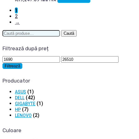
1
2
→
Caută
Caută
după:
Filtrează după preț
Preț
Preț
minim
maxim
Filtrează
Producator
(1)
ASUS
(42)
DELL
(1)
GIGABYTE
(7)
HP
(2)
LENOVO
Culoare