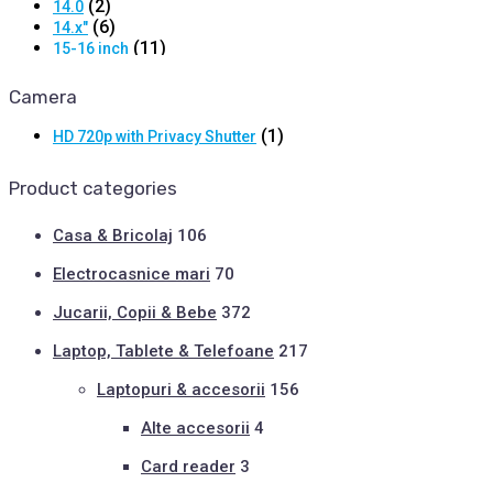
(2)
14.0
(6)
14.x"
(11)
15-16 inch
(5)
15.x"
(2)
16-17 inch
Camera
(5)
16.3
(5)
16.x"
(1)
HD 720p with Privacy Shutter
(1)
18.0
Product categories
Casa & Bricolaj
106
Electrocasnice mari
70
Jucarii, Copii & Bebe
372
Laptop, Tablete & Telefoane
217
Laptopuri & accesorii
156
Alte accesorii
4
Card reader
3