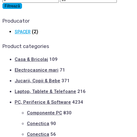
minim
maxim
Filtrează
Producator
(2)
SPACER
Product categories
Casa & Bricolaj
109
Electrocasnice mari
71
Jucarii, Copii & Bebe
371
Laptop, Tablete & Telefoane
216
PC, Periferice & Software
4234
Componente PC
830
Conectica
90
Conectica
56