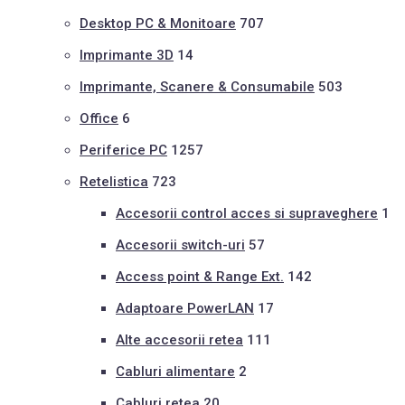
Desktop PC & Monitoare
707
Imprimante 3D
14
Imprimante, Scanere & Consumabile
503
Office
6
Periferice PC
1257
Retelistica
723
Accesorii control acces si supraveghere
1
Accesorii switch-uri
57
Access point & Range Ext.
142
Adaptoare PowerLAN
17
Alte accesorii retea
111
Cabluri alimentare
2
Cabluri retea
20