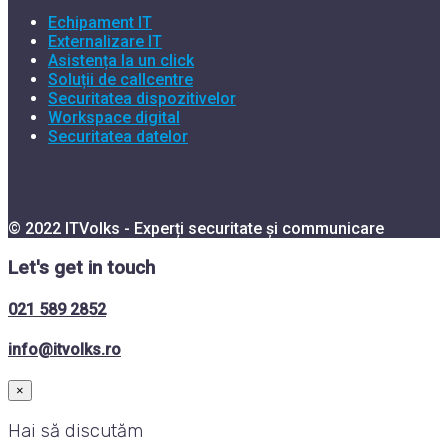
Echipament IT
Externalizare IT
Asistența la un click
Soluții de callcentre
Securitatea dispozitivelor
Workspace digital
Securitatea datelor
© 2022 ITVolks - Experți securitate și communicare
Let's get in touch
021 589 2852
info@itvolks.ro
×
Hai să discutăm