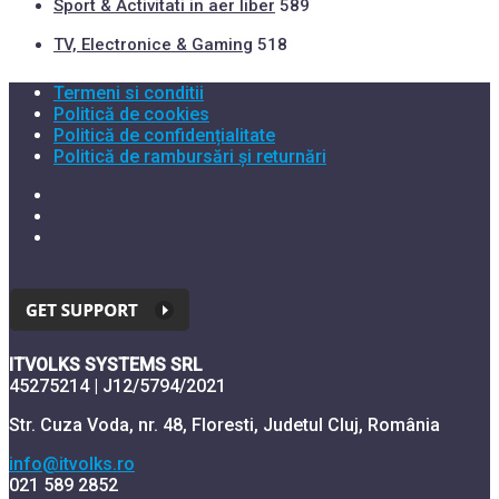
Sport & Activitati in aer liber
589
TV, Electronice & Gaming
518
Termeni si conditii
Politică de cookies
Politică de confidențialitate
Politică de rambursări și returnări
ITVOLKS SYSTEMS SRL
45275214 | J12/5794/2021
Str. Cuza Voda, nr. 48, Floresti, Judetul Cluj, România
info@itvolks.ro
021 589 2852