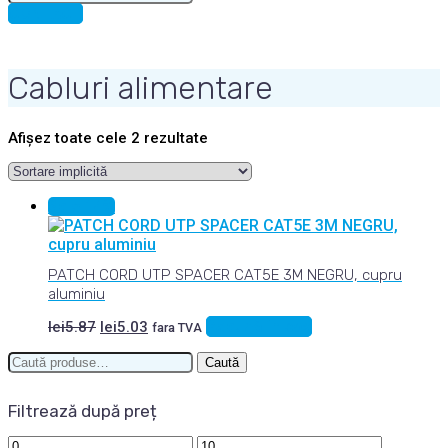
for:
CONTACT
Cabluri alimentare
Afișez toate cele 2 rezultate
Sale 14%
PATCH CORD UTP SPACER CAT5E 3M NEGRU, cupru
aluminiu
Prețul
Prețul
Adaugă în coș
lei
5.87
lei
5.03
fara TVA
inițial
curent
Caută
a
este:
Caută
după:
fost:
lei5.03.
lei5.87.
Filtrează după preț
Preț
Preț