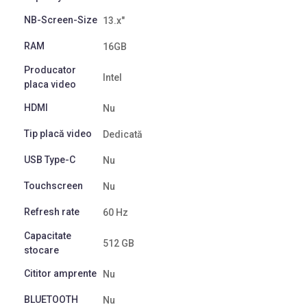
NB-Screen-Size
13.x"
RAM
16GB
Producator
Intel
placa video
HDMI
Nu
Tip placă video
Dedicată
USB Type-C
Nu
Touchscreen
Nu
Refresh rate
60 Hz
Capacitate
512 GB
stocare
Cititor amprente
Nu
BLUETOOTH
Nu