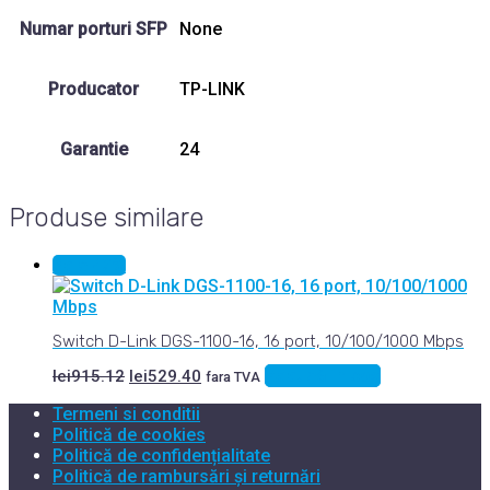
Numar porturi SFP
None
Producator
TP-LINK
Garantie
24
Produse similare
Sale 42%
Switch D-Link DGS-1100-16, 16 port, 10/100/1000 Mbps
Prețul
Prețul
Adaugă în coș
lei
915.12
lei
529.40
fara TVA
inițial
curent
Termeni si conditii
a
este:
fost:
lei529.40.
Politică de cookies
lei915.12.
Politică de confidențialitate
Politică de rambursări și returnări