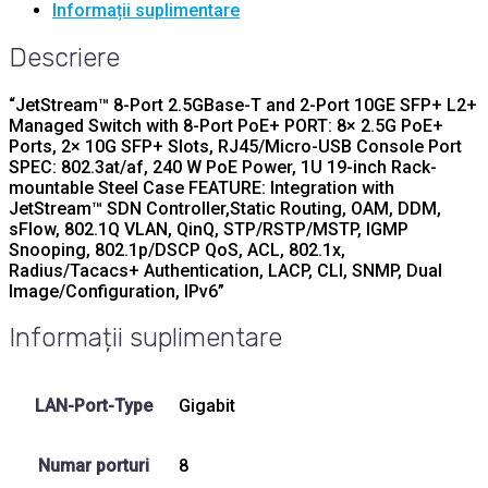
Informații suplimentare
Descriere
“JetStream™ 8-Port 2.5GBase-T and 2-Port 10GE SFP+ L2+
Managed Switch with 8-Port PoE+ PORT: 8× 2.5G PoE+
Ports, 2× 10G SFP+ Slots, RJ45/Micro-USB Console Port
SPEC: 802.3at/af, 240 W PoE Power, 1U 19-inch Rack-
mountable Steel Case FEATURE: Integration with
JetStream™ SDN Controller,Static Routing, OAM, DDM,
sFlow, 802.1Q VLAN, QinQ, STP/RSTP/MSTP, IGMP
Snooping, 802.1p/DSCP QoS, ACL, 802.1x,
Radius/Tacacs+ Authentication, LACP, CLI, SNMP, Dual
Image/Configuration, IPv6”
Informații suplimentare
LAN-Port-Type
Gigabit
Numar porturi
8