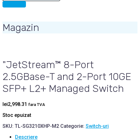
for:
CONTACT
Magazin
"JetStream™ 8-Port
2.5GBase-T and 2-Port 10GE
SFP+ L2+ Managed Switch
lei
2,998.31
fara TVA
Stoc epuizat
SKU:
TL-SG3210XHP-M2
Categorie:
Switch-uri
Descriere